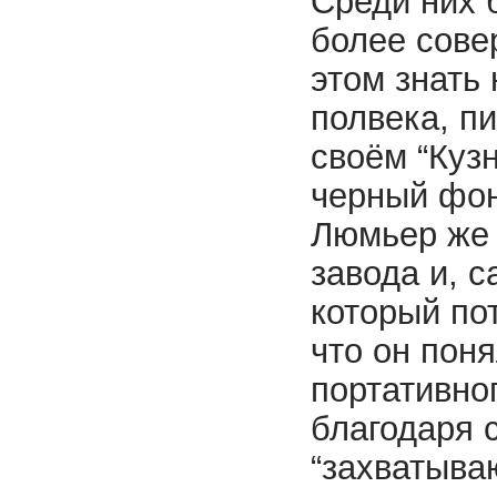
Среди них 
более сове
этом знать 
полвека, пи
своём “Куз
черный фон
Люмьер же 
завода и, 
который по
что он пон
портативног
благодаря 
“захватыва