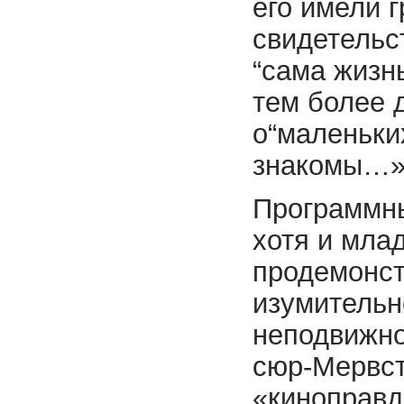
его имели г
свидетельс
“сама жизнь
тем более 
о“маленьки
знакомы…
Программн
хотя и мла
продемонст
изумительн
неподвижно
сюр-Мервст
«киноправд