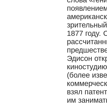
появлением
американско
зрительный
1877 году. 
рассчитанн
предшестве
Эдисон отк
киносту­ди
(более изв
коммерческ
взял патент
им занимат