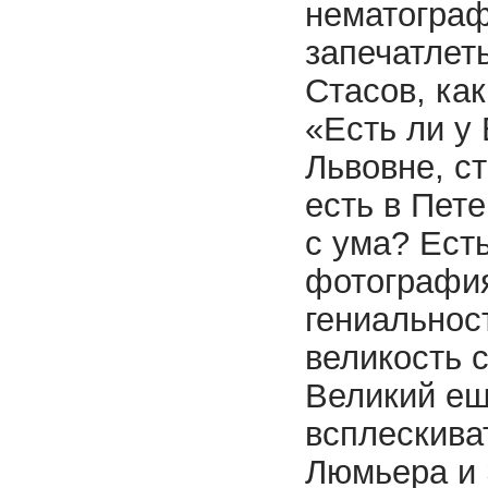
нематограф
запечатлет
Стасов, как
«Есть ли у 
Львовне, ст
есть в Пе­т
с ума? Ест
фотография
гениальнос
великость 
Великий ещ
всплескива
Люмьера и 