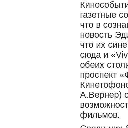
Кинособыти
газетные с
что в созн
новость Эд
что их син
сюда и «Viv
обеих стол
проспект «
Кинетофоно
А.Вернер) с
возможност
фильмов.