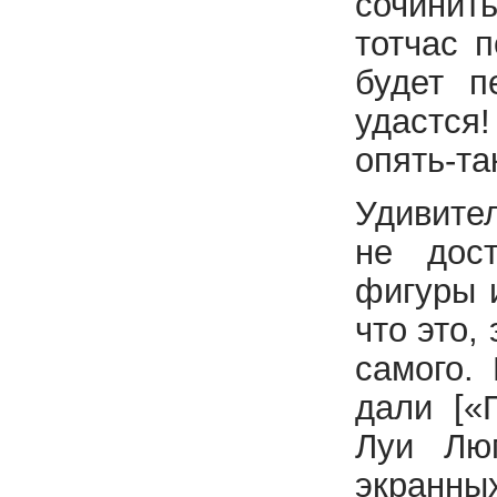
сочинит
тотчас 
будет п
удастся
опять-та
Удивите
не дост
фигуры 
что это,
самого.
дали [«
Луи Лю
экранных