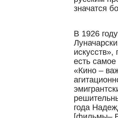
значатся б
В 1926 год
Луначарски
искусств»,
есть самое
«Кино – ва
агитационн
эмигрантск
решительны
года Надеж
[фильмы– В