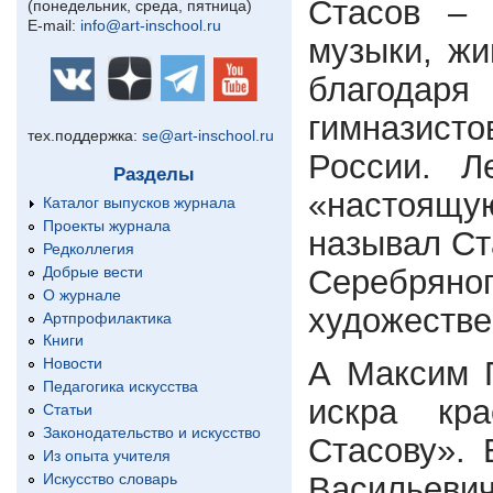
Стасов – 
(понедельник, среда, пятница)
E-mail:
info@art-inschool.ru
музыки, жи
благодар
гимназисто
тех.поддержка:
se@art-inschool.ru
России. Л
Разделы
«настоящу
Каталог выпусков журнала
Проекты журнала
называл Ст
Редколлегия
Добрые вести
Серебрян
О журнале
художестве
Артпрофилактика
Книги
А Максим Г
Новости
Педагогика искусства
искра кра
Статьи
Законодательство и искусство
Стасову». 
Из опыта учителя
Искусство словарь
Васильев