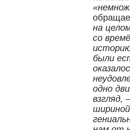
«немнож
обращае
на цело
со времё
историю
были ес
оказало
неудовл
одно дви
взгляд, 
шириной
гениаль
нам от 