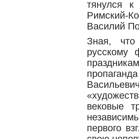
тянулся к
Римский-Ко
Василий По
Зная, что
русскому 
праздника
пропаган
Васильеви
«художест
вековые т
независим
первого вз
свою непов