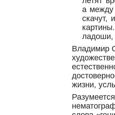
летят вр
а между 
скачут, 
картины
ладоши, 
Владимир С
художестве
естественн
достоверно
жизни, усл
Разумеется,
нематограф
слова «ген