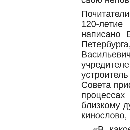
Почитатели
120-летие
написано 
Петербур
Васильеви
учредите
устроитель
Совета при
процессах
близкому д
кинослово,
«В како