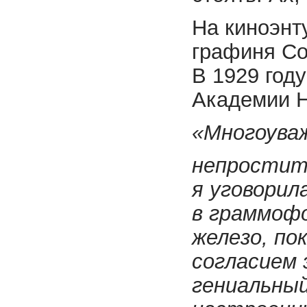
На киноэнт
графиня Со
В 1929 год
Академии Н
«Многоува
непростите
я уговорил
в граммофо
железо, по
согласием 
гениальный