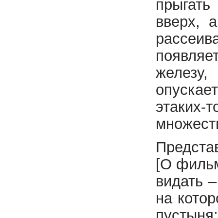
прыгать
вверх, 
рассеи
появляет
железу,
опускает
этаких-
множес
Представ
[О фильм
видать –
на котор
пустыня;