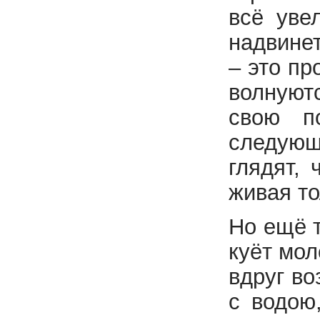
всё уве
надвинет
– это пр
волнуютс
свою п
следующ
глядят, 
живая то
Но ещё т
куёт мол
вдруг во
с водою