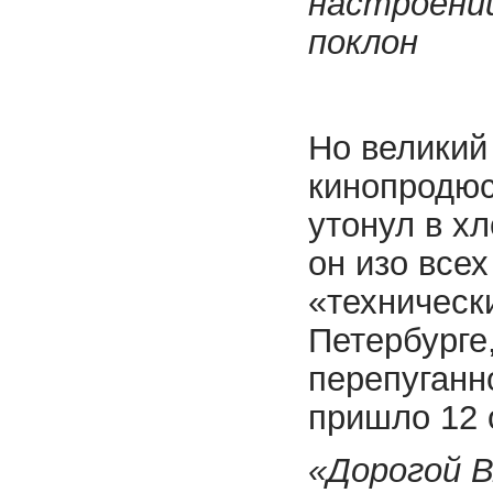
настроении
поклон
Но великий
кинопродюс
утонул в х
он изо все
«техническ
Петербурге
перепуганн
пришло 12 
«Дорогой В