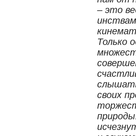
– это ве
инствам
кинемат
Только 
множест
соверше
счастли
слышать
своих пр
торжест
природы
исчезну