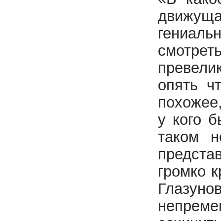
движуща
гениаль
смотрет
превелик
опять ч
похожее,
у кого 
таком н
предста
громко к
Глазуно
непреме