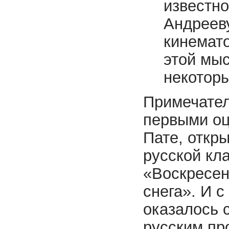
известно
Андреев
кинемато
этой мыс
некоторы
Примечател
первыми оц
Пате, откр
русской кл
«Воскресен
снега». И с
оказалось 
рус­ским п