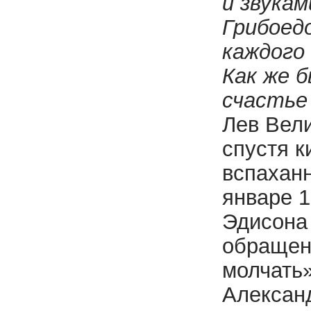
и звукам
Грибоед
каждого 
Как же 
счастье 
Лев Ве­л
спустя к
вспахан
январе 1
Эдисона 
обращени
молчать»
Александ