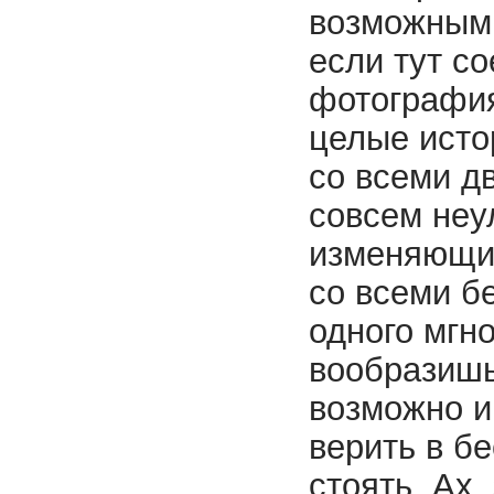
возможным д
если тут с
фотография
целые исто
со всеми д
совсем неу
изменяющим
со всеми б
одного мгн
вообразишь
возможно и
верить в б
стоять. Ах