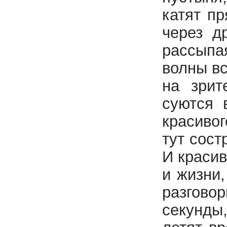
катят пр
через д
рассыпа
волны вс
на зрит
суются 
красивог
тут сост
И красив
и жизни,
разгово
секунды,