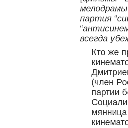
мелодрамы
партия
“
си
“
анти­сине
всегда убе
Кто же п
кинемат
Дмитриев
(член Ро
партии б
Социалис
мянница 
кинемат