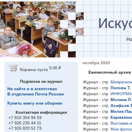
Перейти к основному содержанию
Иску
На
октября 2020
0,00 ₽
Корзина пуста
Ежемесячный архив 
Подписка на журнал
Журнал - стр.
Межрегион
Журнал - стр.
Попова Т.
На сайте и в агентствах
Журнал - стр.
ИНФОРМА
В отделении Почта России
Журнал - стр.
Молина Л.
Купить книгу или сборник
Журнал - стр.
Асафьев 
Журнал - стр.
Мелик-Паш
Контактная информация
Журнал - стр.
Кармазина
+7 910 354 94 59
+7 926 235 44 11
Журнал - стр.
Выставка-
+7 926 820 51 73
Журнал - стр.
Мои филос