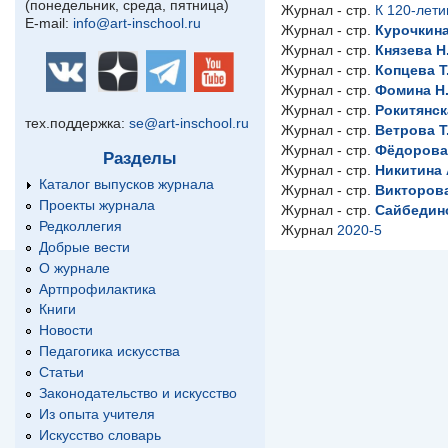
(понедельник, среда, пятница)
Журнал - стр.
К 120-лет
E-mail:
info@art-inschool.ru
Журнал - стр.
Курочкина
Журнал - стр.
Князева Н
Журнал - стр.
Копцева Т
Журнал - стр.
Фомина Н.
Журнал - стр.
Рокитянск
тех.поддержка:
se@art-inschool.ru
Журнал - стр.
Ветрова Т
Журнал - стр.
Фёдорова
Разделы
Журнал - стр.
Никитина 
Каталог выпусков журнала
Журнал - стр.
Викторова
Проекты журнала
Журнал - стр.
Сайбедин
Редколлегия
Журнал
2020-5
Добрые вести
О журнале
Артпрофилактика
Книги
Новости
Педагогика искусства
Статьи
Законодательство и искусство
Из опыта учителя
Искусство словарь