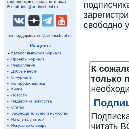
(понедельник, среда, пятница)
подписчика
E-mail:
info@art-inschool.ru
зарегистри
свободно у
тех.поддержка:
se@art-inschool.ru
Разделы
Каталог выпусков журнала
Проекты журнала
Редколлегия
К сожал
Добрые вести
только 
О журнале
Артпрофилактика
необходи
Книги
Новости
Подпиш
Педагогика искусства
Статьи
Законодательство и искусство
Подписка
Из опыта учителя
читать В
Искусство словарь