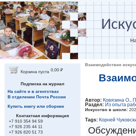
Перейти к основному содержанию
Иску
На
Взаимодействие искусс
0,00 ₽
Корзина пуста
Взаимо
Подписка на журнал
На сайте и в агентствах
В отделении Почта России
Автор:
Ковязина О.
,
П
Раздел:
Из опыта ра
Купить книгу или сборник
Искусство в школе:
20
Контактная информация
Tags:
Корней Чуковск
+7 910 354 94 59
+7 926 235 44 11
Обсуждени
+7 926 820 51 73