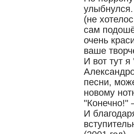
улыбнулся.
(не хотелос
сам подошё
очень крас
ваше творч
И
вот тут я
Александро
песни, мож
новому нот
"Конечно!" 
И
благодар
вступитель