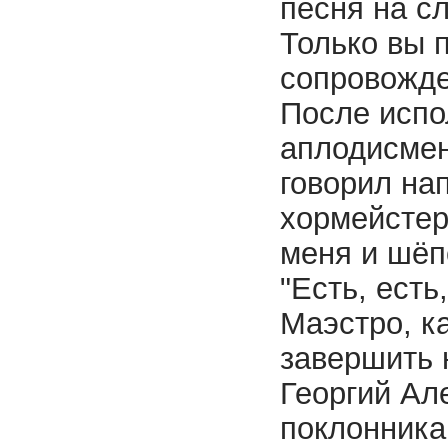
песня на с
Только вы 
сопровожде
После испо
аплодисмен
говорил на
хормейстер
меня и шёп
"Есть, есть
Маэстро, к
завершить 
Георгий Ал
поклонника