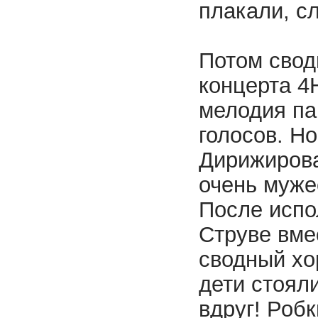
плакали, с
Потом свод
концерта 4
мелодия па
голосов. Но
Дирижирова
очень муже
После испо
Струве вме
сводный хо
дети стояли
вдруг! Робк