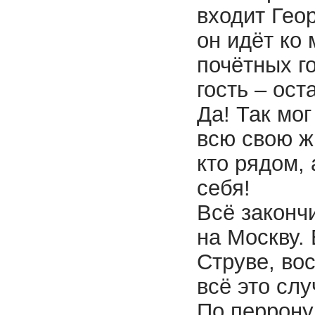
входит Гео
он идёт ко 
почётных г
гость – ост
Да! Так мог
всю свою ж
кто рядом, 
себя!
Всё законч
на Москву. 
Струве, во
всё это сл
По перрону