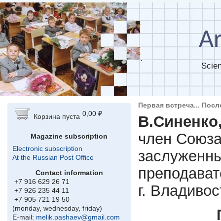
Skip to main content
Ar
Scien
Первая встреча... Посл
0,00 ₽
Корзина пуста
В.Синенко
член Союза
Magazine subscription
Electronic subscription
заслуженны
At the Russian Post Office
преподават
Contact information
+7 916 629 26 71
г. Владивос
+7 926 235 44 11
+7 905 721 19 50
(monday, wednesday, friday)
E-mail:
melik.pashaev@gmail.com