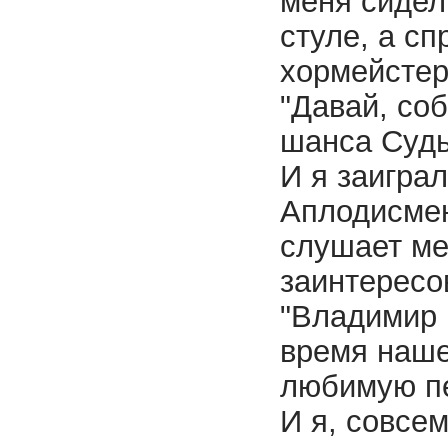
меня сидел
стуле, а сп
хормейстер
"Давай, соб
шанса Судь
И я заиграл
Аплодисмен
слушает ме
заинтересо
"Владимир 
время наше
любимую п
И я, совсе