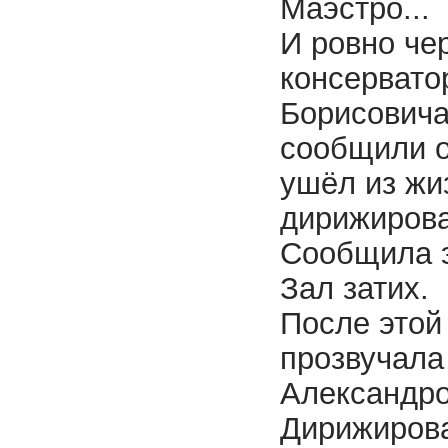
Маэстро...
И ровно чер
консервато
Борисовича
сообщили о
ушёл из жи
дирижирова
Сообщила э
Зал затих.
После этой
прозвучала
Александро
Дирижирова