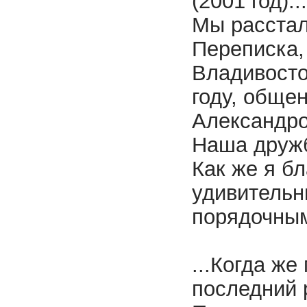
(2001 год)...
Мы расстал
Переписка,
Владивосто
году, обще
Александров
Наша дружб
Как же я бл
удивительн
порядочным
...Когда ж
последний 