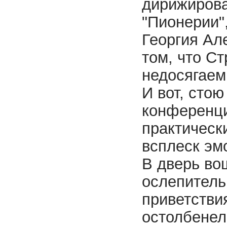
дирижирова
"Пионерии"
Георгия Ал
том, что Ст
недосягаем
И вот, сто
конференци
практически
всплеск эм
В
дверь во
ослепитель
приветстви
остолбенел