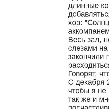
длинные кос
добавляться
хор: "Солнц
аккомпанем
Весь зал, н
слезами на 
закончили п
расходиться
Говорят, чт
С декабря 2
чтобы я не
так же и м
посчастлив