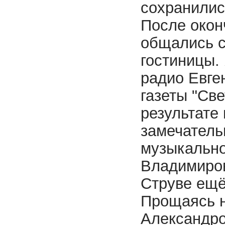
сохранилис
После окон
общались с
гостиницы.
радио Евге
газеты "Св
результате
замечатель
музыкально
Владимиров
Струве ещё
Прощаясь н
Александро