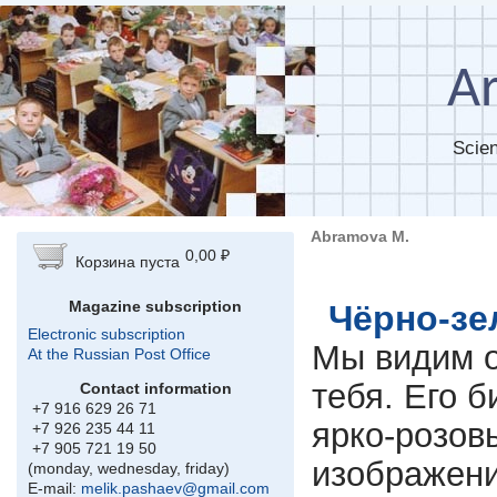
Skip to main content
Ar
Scien
Abramova M.
0,00 ₽
Корзина пуста
Magazine subscription
Чёрно-зе
Electronic subscription
Мы видим о
At the Russian Post Office
тебя. Его 
Contact information
+7 916 629 26 71
ярко-розов
+7 926 235 44 11
+7 905 721 19 50
изображени
(monday, wednesday, friday)
E-mail:
melik.pashaev@gmail.com