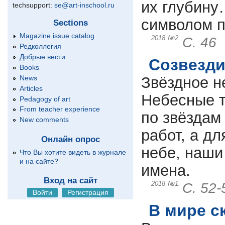
их глубину
techsupport:
se@art-inschool.ru
символом п
Sections
Magazine issue catalog
2018
№2.
С. 46
Редколлегия
Добрые вести
Созвезди
Books
News
Звёздное н
Articles
Небесные т
Pedagogy of art
From teacher experience
по звёздам
New comments
работ, а д
Онлайн опрос
небе, наши
Что Вы хотите видеть в журнале
и на сайте?
имена.
Вход на сайт
2018
№1.
С. 52-
Войти
Регистрация
В мире с