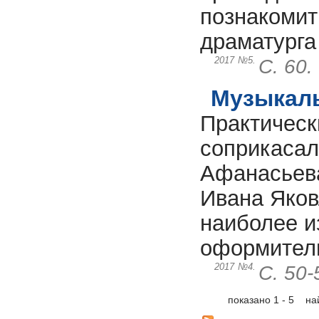
познакомит
драматурга
2017
№5.
С. 60.
Музыкал
Практическ
соприкасал
Афанасьева
Ивана Яков
наиболее и
оформитель
2017
№4.
С. 50-
показано 1 - 5 н