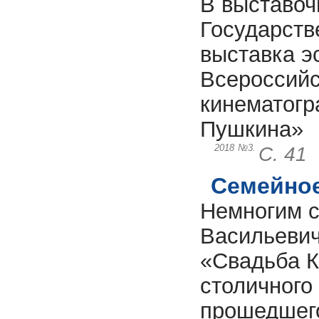
В выставоч
Государств
выставка э
Всероссийс
кинематогр
Пушкина»
2018
№3.
С. 41
Семейное
Немногим с
Васильевич
«Свадьба Кр
столичного
прошедшего