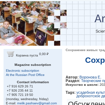
Skip to main content
Ar
Scien
Сохранение живых тра
0,00 ₽
Корзина пуста
Сохр
Magazine subscription
Electronic subscription
At the Russian Post Office
Автор:
Воронова Е.
Раздел:
Творческие п
Contact information
Искусство в школе:
20
+7 916 629 26 71
+7 926 235 44 11
Tags:
усадебная куль
+7 905 721 19 50
доброхотское д
(monday, wednesday, friday)
Обсуждени
E-mail:
melik.pashaev@gmail.com