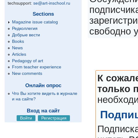
techsupport:
se@art-inschool.ru
подписчика
Sections
зарегистри
Magazine issue catalog
Редколлегия
свободно у
Добрые вести
Books
News
Articles
Pedagogy of art
From teacher experience
New comments
К сожал
Онлайн опрос
только 
Что Вы хотите видеть в журнале
необходи
и на сайте?
Вход на сайт
Подпиш
Войти
Регистрация
Подписка