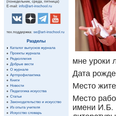
(понедельник, среда, пятница)
E-mail:
info@art-inschool.ru
тех.поддержка:
se@art-inschool.ru
Разделы
Каталог выпусков журнала
Проекты журнала
Редколлегия
мне уроки 
Добрые вести
О журнале
Дата рожден
Артпрофилактика
Книги
Место жите
Новости
Педагогика искусства
Место рабо
Статьи
Законодательство и искусство
имени И.Б.
Из опыта учителя
Искусство словарь