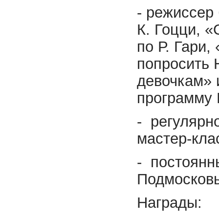
- режиссер
К. Гоцци, 
по Р. Гари,
попросить 
девочкам» 
программу 
- регулярн
мастер-кла
- постоянн
Подмосковь
Награды: