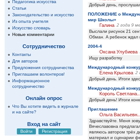
Педагогика искусства
Добрый день, прослушал
Статьи
ПОЛОЖЕНИЕ о Междунар
Законодательство и искусство
мир Школы»
Из опыта учителя
Галина
2 года 9 м
Искусство словарь
Выслали рисунок 21 сен
Новые комментарии
Обман. А ребенок ждал 
Сотрудничество
2004-4
Оксана Улубиева
Контакты
Ищу разработку
Для авторов
Международный конкур
Предложения сотрудничества
Елена Крылова
2 
Приглашаем волонтеров!
Добрый день. Итоги здесь
Информационное
сотрудничество
Международный конкур
Король Светлана..
Онлайн опрос
Добрый день! Итоги кон
Что Вы хотите видеть в журнале
Приглашение
и на сайте?
Ольга Васильевн..
Здравствуйте. Меня зову
Вход на сайт
Вячеславовна предлагал
Войти
Регистрация
являюсь автором трёх д
материал и сценарии фе