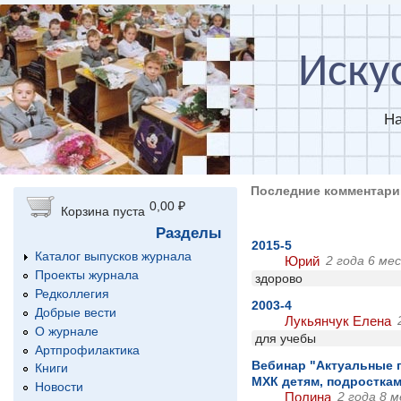
Перейти к основному содержанию
Иску
На
Последние комментари
0,00 ₽
Корзина пуста
Разделы
2015-5
Каталог выпусков журнала
Юрий
2 года 6 ме
Проекты журнала
здорово
Редколлегия
2003-4
Добрые вести
Лукьянчук Елена
О журнале
для учебы
Артпрофилактика
Вебинар "Актуальные 
Книги
МХК детям, подростка
Новости
Полина
2 года 8 