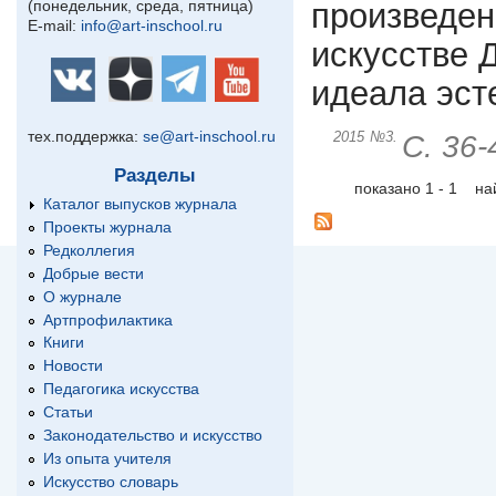
произведен
(понедельник, среда, пятница)
E-mail:
info@art-inschool.ru
искусстве 
идеала эсте
тех.поддержка:
se@art-inschool.ru
2015
№3.
С. 36-
Разделы
показано 1 - 1 н
Каталог выпусков журнала
Проекты журнала
Редколлегия
Добрые вести
О журнале
Артпрофилактика
Книги
Новости
Педагогика искусства
Статьи
Законодательство и искусство
Из опыта учителя
Искусство словарь