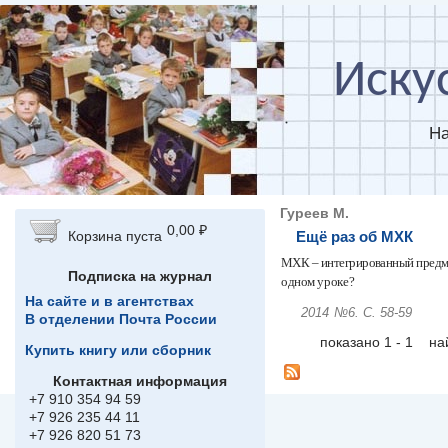
Перейти к основному содержанию
Иску
На
Гуреев М.
0,00 ₽
Ещё раз об МХК
Корзина пуста
МХК – интегрированный предм
Подписка на журнал
одном
уроке?
На сайте и в агентствах
2014
№6.
С. 58-59
В отделении Почта России
показано 1 - 1 н
Купить книгу или сборник
Контактная информация
+7 910 354 94 59
+7 926 235 44 11
+7 926 820 51 73