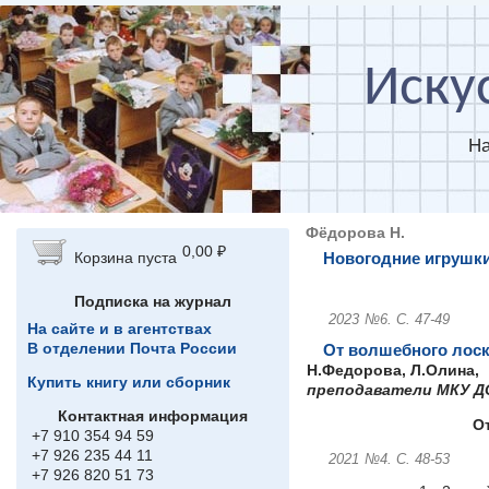
Перейти к основному содержанию
Иску
На
Фёдорова Н.
0,00 ₽
Новогодние игрушки
Корзина пуста
Подписка на журнал
2023
№6.
С. 47-49
На сайте и в агентствах
В отделении Почта России
От волшебного лоск
Н.Федорова, Л.Олина,
Купить книгу или сборник
преподаватели МКУ Д
Контактная информация
О
+7 910 354 94 59
+7 926 235 44 11
2021
№4.
С. 48-53
+7 926 820 51 73