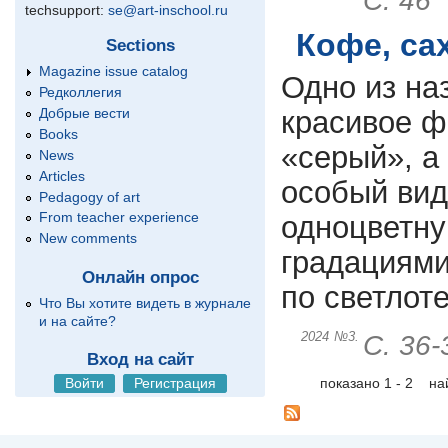
С. 46
techsupport:
se@art-inschool.ru
Кофе, са
Sections
Magazine issue catalog
Одно из на
Редколлегия
Добрые вести
красивое ф
Books
«серый», а
News
Articles
особый вид
Pedagogy of art
From teacher experience
одноцветну
New comments
градациями
Онлайн опрос
по светлоте
Что Вы хотите видеть в журнале
и на сайте?
2024
№3.
С. 36-
Вход на сайт
Войти
Регистрация
показано 1 - 2 н