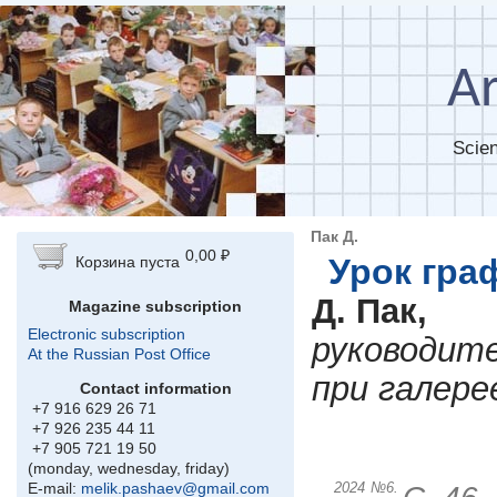
Skip to main content
Ar
Scien
Пак Д.
0,00 ₽
Урок гра
Корзина пуста
Д. Пак,
Magazine subscription
Electronic subscription
руководите
At the Russian Post Office
при галере
Contact information
+7 916 629 26 71
+7 926 235 44 11
+7 905 721 19 50
(monday, wednesday, friday)
2024
№6.
E-mail:
melik.pashaev@gmail.com