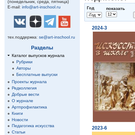
(понедельник, среда, пятница)
E-mail:
info@art-inschool.ru
Год
показать
Год
Год
2024-3
тех.поддержка:
se@art-inschool.ru
Разделы
Каталог выпусков журнала
Рубрики
Авторы
Бесплатные выпуски
Проекты журнала
Редколлегия
Добрые вести
О журнале
Артпрофилактика
Книги
Новости
Педагогика искусства
2023-6
Статьи