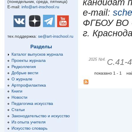
кандидат п
(понедельник, среда, пятница)
E-mail:
info@art-inschool.ru
e-mail:
sche
ФГБОУ ВО 
г. Краснод
тех.поддержка:
se@art-inschool.ru
Разделы
Каталог выпусков журнала
2025
№4.
С.41-
Проекты журнала
Редколлегия
Добрые вести
показано 1 - 1 н
О журнале
Артпрофилактика
Книги
Новости
Педагогика искусства
Статьи
Законодательство и искусство
Из опыта учителя
Искусство словарь