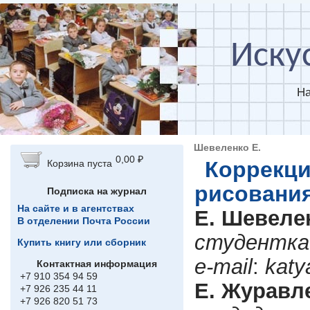
Перейти к основному содержанию
Иску
На
Шевеленко Е.
0,00 ₽
Коррекци
Корзина пуста
рисования
Подписка на журнал
На сайте и в агентствах
Е. Шевеле
В отделении Почта России
студентка 
Купить книгу или сборник
e
-
mail
:
katy
Контактная информация
+7 910 354 94 59
Е. Журавл
+7 926 235 44 11
+7 926 820 51 73